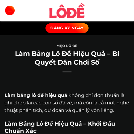
Bỏ
qua
nội
dung
ĐĂNG KÝ NGAY
MẸO LÔ ĐỀ
Làm Bảng Lô Đề Hiệu Quả – Bí
Quyết Dân Chơi Số
Làm bảng lô đề hiệu quả
không chỉ đơn thuần là
ghi chép lại các con số đã về, mà còn là cả một nghệ
thuật phân tích, dự đoán và quản lý vốn liếng.
Làm Bảng Lô Đề Hiệu Quả – Khởi Đầu
Chuẩn Xác