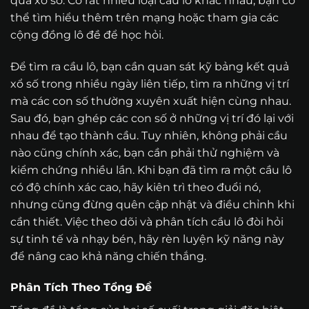
quả xổ số. Có rất nhiều loại cầu lô khác nhau, bạn có
thể tìm hiểu thêm trên mạng hoặc tham gia các
cộng đồng lô đề để học hỏi.
Để tìm ra cầu lô, bạn cần quan sát kỹ bảng kết quả
xổ số trong nhiều ngày liên tiếp, tìm ra những vị trí
mà các con số thường xuyên xuất hiện cùng nhau.
Sau đó, bạn ghép các con số ở những vị trí đó lại với
nhau để tạo thành cầu. Tuy nhiên, không phải cầu
nào cũng chính xác, bạn cần phải thử nghiệm và
kiểm chứng nhiều lần. Khi bạn đã tìm ra một cầu lô
có độ chính xác cao, hãy kiên trì theo đuổi nó,
nhưng cũng đừng quên cập nhật và điều chỉnh khi
cần thiết. Việc theo dõi và phân tích cầu lô đòi hỏi
sự tinh tế và nhạy bén, hãy rèn luyện kỹ năng này
để nâng cao khả năng chiến thắng.
Phân Tích Theo Tổng Đề