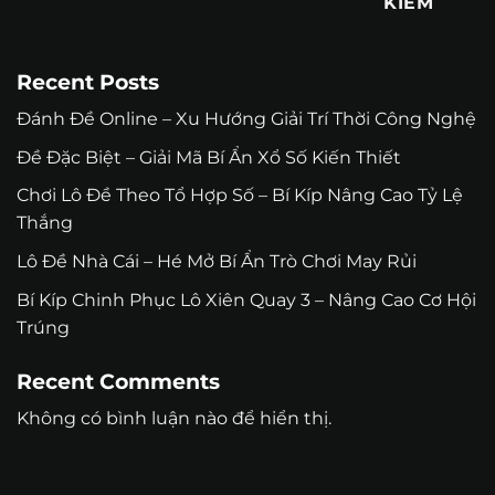
KIẾM
Recent Posts
Đánh Đề Online – Xu Hướng Giải Trí Thời Công Nghệ
Đề Đặc Biệt – Giải Mã Bí Ẩn Xổ Số Kiến Thiết
Chơi Lô Đề Theo Tổ Hợp Số – Bí Kíp Nâng Cao Tỷ Lệ
Thắng
Lô Đề Nhà Cái – Hé Mở Bí Ẩn Trò Chơi May Rủi
Bí Kíp Chinh Phục Lô Xiên Quay 3 – Nâng Cao Cơ Hội
Trúng
Recent Comments
Không có bình luận nào để hiển thị.