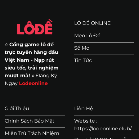
LÔ ĐỀ ONLINE
Mẹo Lô Đề
⭐
Cổng game lô đề
Sổ Mơ
trực tuyến hàng đầu
Việt Nam - Nạp rút
Tin Tức
siêu tốc, trải nghiệm
mượt mà!
⭐ Đăng Ký
Ngay
Lodeonline
Giới Thiệu
Liên Hệ
Chính Sách Bảo Mật
Website :
https://lodeonline.club/
Miễn Trừ Trách Nhiệm