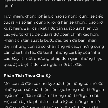
lạnh”.
Tuy nhiên, không phải lúc nào số nóng cũng sẽ tiếp
tục ra, và số lạnh cũng không hẳn sẽ không bao giờ
xuất hiện. Bạn cần kết hợp tần suất xuất hiện với
các yếu tố khác để đưa ra dự đoán chính xác hơn.
Phân tích tần suất là bước đầu tiên để bạn nhận
diện những con số có khả năng về cao, nhưng cũng
cần phải tỉnh táo để tránh những cái bẫy của “nhà
cái.” Đây là một phương pháp đơn giản nhưng hiệu
quả, đặc biệt là đối với người mới bắt đầu.
Phân Tích Theo Chu Kỳ
Mỗi con số đều có chu kỳ xuất hiện riêng của nó. Có
những con số xuất hiện liên tục trong một thời gian
ngắn rồi lại “lặn mất tăm” trong một thời gian dài.
Việc của bạn là phải tìm ra chu kỳ của từng con số,
từ đó dự đoán xem khi nào nó sẽ xuất hiện trở lại.