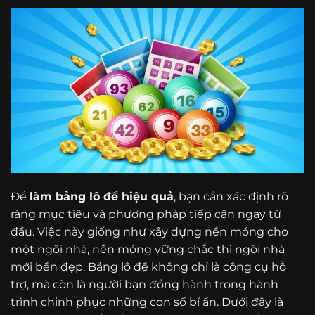
Để
làm bảng lô đề hiệu quả
, bạn cần xác định rõ
ràng mục tiêu và phương pháp tiếp cận ngay từ
đầu. Việc này giống như xây dựng nền móng cho
một ngôi nhà, nền móng vững chắc thì ngôi nhà
mới bền đẹp. Bảng lô đề không chỉ là công cụ hỗ
trợ, mà còn là người bạn đồng hành trong hành
trình chinh phục những con số bí ẩn. Dưới đây là