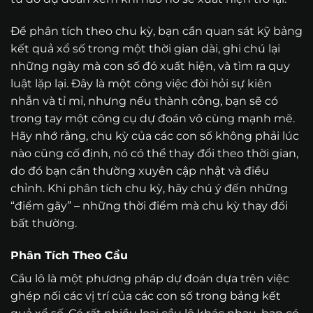
Để phân tích theo chu kỳ, bạn cần quan sát kỹ bảng
kết quả xổ số trong một thời gian dài, ghi chú lại
những ngày mà con số đó xuất hiện, và tìm ra quy
luật lặp lại. Đây là một công việc đòi hỏi sự kiên
nhẫn và tỉ mỉ, nhưng nếu thành công, bạn sẽ có
trong tay một công cụ dự đoán vô cùng mạnh mẽ.
Hãy nhớ rằng, chu kỳ của các con số không phải lúc
nào cũng cố định, nó có thể thay đổi theo thời gian,
do đó bạn cần thường xuyên cập nhật và điều
chỉnh. Khi phân tích chu kỳ, hãy chú ý đến những
“điểm gãy” – những thời điểm mà chu kỳ thay đổi
bất thường.
Phân Tích Theo Cầu
Cầu lô là một phương pháp dự đoán dựa trên việc
ghép nối các vị trí của các con số trong bảng kết