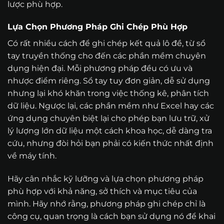
lược phù hợp.
Lựa Chọn Phương Pháp Ghi Chép Phù Hợp
Có rất nhiều cách để ghi chép kết quả lô đề, từ sổ
tay truyền thống cho đến các phần mềm chuyên
dụng hiện đại. Mỗi phương pháp đều có ưu và
nhược điểm riêng. Sổ tay tuy đơn giản, dễ sử dụng
nhưng lại khó khăn trong việc thống kê, phân tích
dữ liệu. Ngược lại, các phần mềm như Excel hay các
ứng dụng chuyên biệt lại cho phép bạn lưu trữ, xử
lý lượng lớn dữ liệu một cách khoa học, dễ dàng tra
cứu, nhưng đòi hỏi bạn phải có kiến thức nhất định
về máy tính.
Hãy cân nhắc kỹ lưỡng và lựa chọn phương pháp
phù hợp với khả năng, sở thích và mục tiêu của
mình. Hãy nhớ rằng, phương pháp ghi chép chỉ là
công cụ, quan trọng là cách bạn sử dụng nó để khai