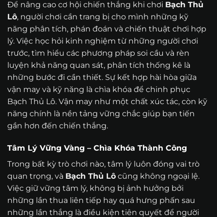
Để nâng cao cơ hội chiến thắng khi chơi
Bạch Thủ
Lô
, người chơi cần trang bị cho mình những kỹ
năng phân tích, phán đoán và chiến thuật chơi hợp
lý. Việc học hỏi kinh nghiệm từ những người chơi
trước, tìm hiểu các phương pháp soi cầu và rèn
luyện khả năng quan sát, phân tích thống kê là
những bước đi cần thiết. Sự kết hợp hài hòa giữa
vận may và kỹ năng là chìa khóa để chinh phục
Bạch Thủ Lô. Vận may như một chất xúc tác, còn kỹ
năng chính là nền tảng vững chắc giúp bạn tiến
gần hơn đến chiến thắng.
Tâm Lý Vững Vàng – Chìa Khóa Thành Công
Trong bất kỳ trò chơi nào, tâm lý luôn đóng vai trò
quan trọng, và
Bạch Thủ Lô
cũng không ngoại lệ.
Việc giữ vững tâm lý, không bị ảnh hưởng bởi
những lần thua liên tiếp hay quá hưng phấn sau
những lần thắng là điều kiện tiên quyết để người