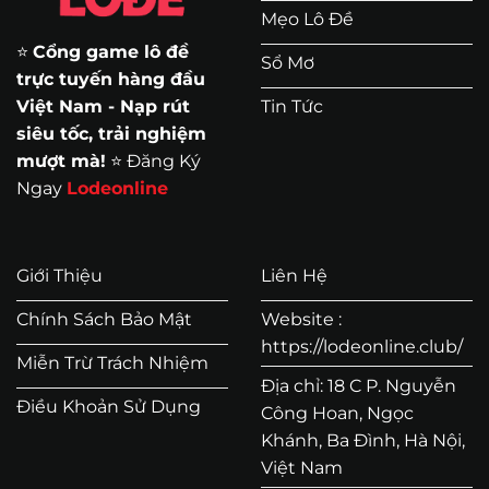
Mẹo Lô Đề
⭐
Cổng game lô đề
Sổ Mơ
trực tuyến hàng đầu
Việt Nam - Nạp rút
Tin Tức
siêu tốc, trải nghiệm
mượt mà!
⭐ Đăng Ký
Ngay
Lodeonline
Giới Thiệu
Liên Hệ
Chính Sách Bảo Mật
Website :
https://lodeonline.club/
Miễn Trừ Trách Nhiệm
Địa chỉ: 18 C P. Nguyễn
Điều Khoản Sử Dụng
Công Hoan, Ngọc
Khánh, Ba Đình, Hà Nội,
Việt Nam