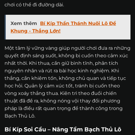
chơi có thể đi đường dài.
Xem thêm
Bí Kíp Thần Thánh Nuôi Lô Đề
Khung - Thắng Lớn!
Một tâm lý vững vàng giúp người chơi đưa ra những
quyết định sáng suốt, không bị cuốn theo cảm xúc
nhất thời. Khi thua, cần giữ bình tĩnh, phân tích
nguyên nhân và rút ra bài học kinh nghiệm. Khi
thắng, cần khiêm tốn, không chủ quan và tiếp tục
học hỏi. Quản lý cảm xúc tốt, tránh bị cuốn theo
vòng xoáy thắng thua. Kiên trì theo đuổi chiến
thuật đã đề ra, không nóng vội thay đổi phương
pháp là điều rất quan trọng để thành công trong
Bạch Thủ Lô.
Bí Kíp Soi Cầu – Nâng Tầm Bạch Thủ Lô