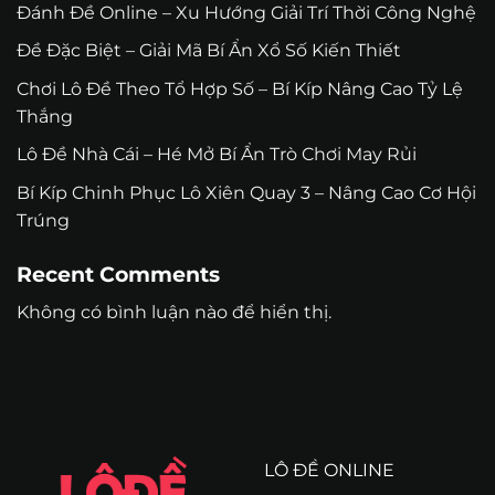
Đánh Đề Online – Xu Hướng Giải Trí Thời Công Nghệ
Đề Đặc Biệt – Giải Mã Bí Ẩn Xổ Số Kiến Thiết
Chơi Lô Đề Theo Tổ Hợp Số – Bí Kíp Nâng Cao Tỷ Lệ
Thắng
Lô Đề Nhà Cái – Hé Mở Bí Ẩn Trò Chơi May Rủi
Bí Kíp Chinh Phục Lô Xiên Quay 3 – Nâng Cao Cơ Hội
Trúng
Recent Comments
Không có bình luận nào để hiển thị.
LÔ ĐỀ ONLINE