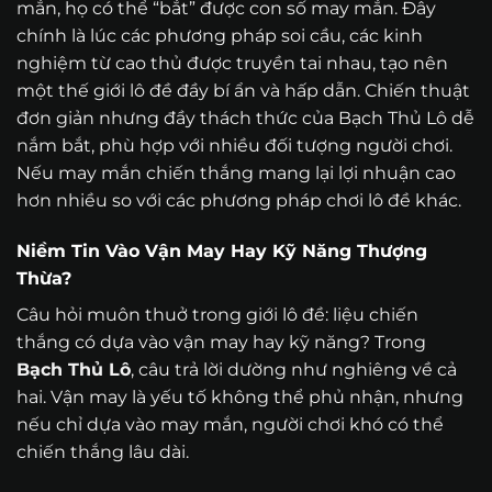
mắn, họ có thể “bắt” được con số may mắn. Đây
chính là lúc các phương pháp soi cầu, các kinh
nghiệm từ cao thủ được truyền tai nhau, tạo nên
một thế giới lô đề đầy bí ẩn và hấp dẫn. Chiến thuật
đơn giản nhưng đầy thách thức của Bạch Thủ Lô dễ
nắm bắt, phù hợp với nhiều đối tượng người chơi.
Nếu may mắn chiến thắng mang lại lợi nhuận cao
hơn nhiều so với các phương pháp chơi lô đề khác.
Niềm Tin Vào Vận May Hay Kỹ Năng Thượng
Thừa?
Câu hỏi muôn thuở trong giới lô đề: liệu chiến
thắng có dựa vào vận may hay kỹ năng? Trong
Bạch Thủ Lô
, câu trả lời dường như nghiêng về cả
hai. Vận may là yếu tố không thể phủ nhận, nhưng
nếu chỉ dựa vào may mắn, người chơi khó có thể
chiến thắng lâu dài.