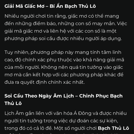
Giải Mã Giấc Mơ – Bí Ẩn Bạch Thủ Lô
Nhiều người chơi tin rằng, giấc mơ có thể mang
đến những điềm báo, những con số may mắn. Việc
giải mã giấc mơ và liên hệ với các con số là một
phương pháp soi cầu được nhiều người áp dụng.
Tuy nhiên, phương pháp này mang tính tâm linh
cao, độ chính xác phụ thuộc vào khả năng giải mã
của mỗi người. Không nên quá tin tưởng vào giấc
mơ mà cần kết hợp với các phương pháp khác để
đưa ra quyết định chính xác nhất.
Soi Cầu Theo Ngày Âm Lịch – Chinh Phục Bạch
Thủ Lô
Lịch Âm gắn liền với văn hóa Á Đông và được nhiều
người tin tưởng trong việc dự đoán các sự kiện,
trong đó có cả lô đề. Một số người chơi
Bạch Thủ Lô