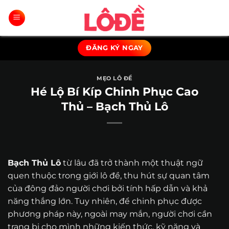
Bỏ
qua
nội
dung
ĐĂNG KÝ NGAY
MẸO LÔ ĐỀ
Hé Lộ Bí Kíp Chinh Phục Cao
Thủ – Bạch Thủ Lô
Bạch Thủ Lô
từ lâu đã trở thành một thuật ngữ
quen thuộc trong giới lô đề, thu hút sự quan tâm
của đông đảo người chơi bởi tính hấp dẫn và khả
năng thắng lớn. Tuy nhiên, để chinh phục được
phương pháp này, ngoài may mắn, người chơi cần
trang bị cho mình những kiến thức, kỹ năng và